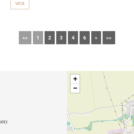
VÍCE
««
1
2
3
4
6
»
»»
+
m
−
řany