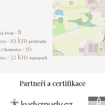
z
8
ný Dvůr /
19 km
yry /
přehrada
16
 Chomutov /
32 km
tec /
Aquapark
Partneři a certifikace