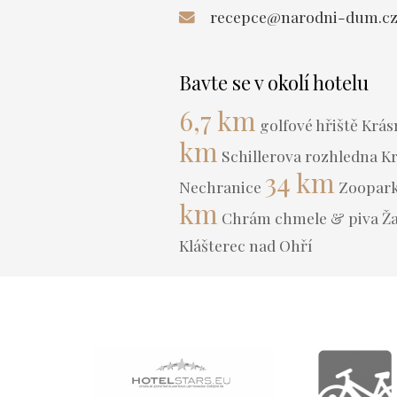
recepce@narodni-dum.c
Bavte se v okolí hotelu
6,7 km
golfové hřiště Krás
km
Schillerova rozhledna Kr
34 km
Nechranice
Zoopark
km
Chrám chmele & piva Ža
Klášterec nad Ohří