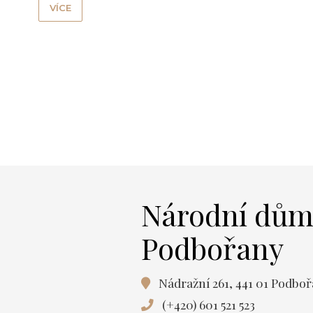
VÍCE
Národní dů
Podbořany
Nádražní 261, 441 01 Podbo
(+420) 601 521 523