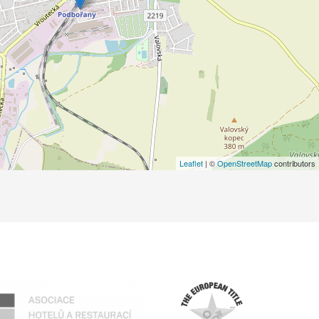
Leaflet
| ©
OpenStreetMap
contributors