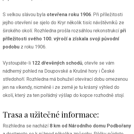
S velkou slávou byla
otevřena roku 1906
. Při příležitosti
jejího otevření se sjelo do Kryr několik tisíc návštěvníků ze
širokého okolí. Rozhledna prošla rozsáhlou rekonstrukcí
při
příležitosti svého 100. výročí a získala svoji původní
podobu
z roku 1906.
Vystoupáte-li
122 dřevěných schodů
, otevře se vám
nádherný pohled na Doupovské a Krušné hory i České
středohoří. Rozhledna má bohužel otevírací dobu omezenou
jen na víkendy, nicméně i ze země je tu krásný výhled do
okolí, který za ten pořádný výšlap do kopce rozhodně stojí.
Trasa a užitečné informace:
Rozhledna se nachází
8 km od Národního domu Podbořany
a dostanete se k ní hned několika způsoby. Pěšky půjdete