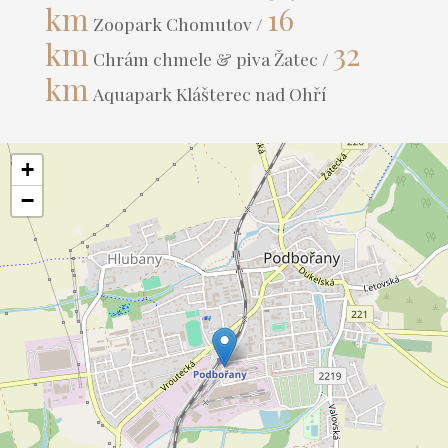
km
16
Zoopark Chomutov /
km
32
Chrám chmele & piva Žatec /
km
Aquapark Klášterec nad Ohří
+
−