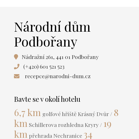
Národní dům
Podbořany
Nádražní 261, 441 01 Podbořany
(+420) 601 521 523
recepce@narodni-dum.cz
Bavte se v okolí hotelu
6,7 km
8
golfové hřiště Krásný Dvůr /
km
19
Schillerova rozhledna Kryry /
km
34
přehrada Nechranice