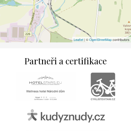
Leaflet
| ©
OpenStreetMap
contributors
Partneři a certifikace