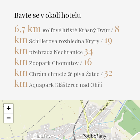
Bavte se v okolí hotelu
6,7 km
8
golfové hřiště Krásný Dvůr /
km
19
Schillerova rozhledna Kryry /
km
34
přehrada Nechranice
km
16
Zoopark Chomutov /
km
32
Chrám chmele & piva Žatec /
km
Aquapark Klášterec nad Ohří
+
−