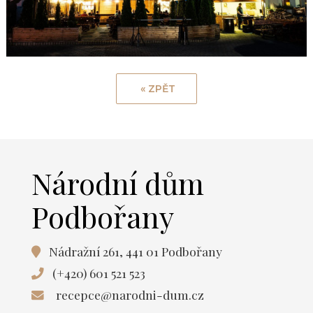
Národní dům
Podbořany
Nádražní 261, 441 01 Podbořany
(+420) 601 521 523
recepce@narodni-dum.cz