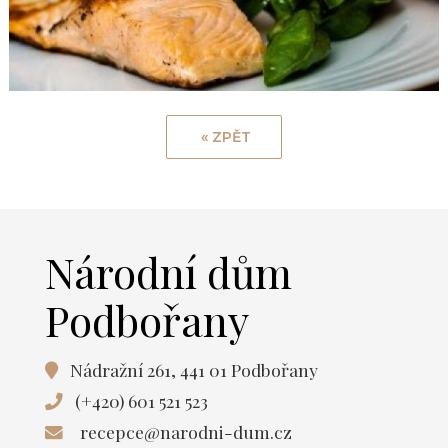
Národní dům
Podbořany
Nádražní 261, 441 01 Podbořany
(+420) 601 521 523
recepce@narodni-dum.cz