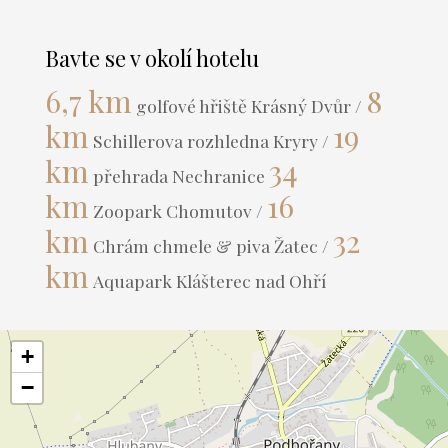
Bavte se v okolí hotelu
6,7 km
8
golfové hřiště Krásný Dvůr /
km
19
Schillerova rozhledna Kryry /
km
34
přehrada Nechranice
km
16
Zoopark Chomutov /
km
32
Chrám chmele & piva Žatec /
km
Aquapark Klášterec nad Ohří
+
−