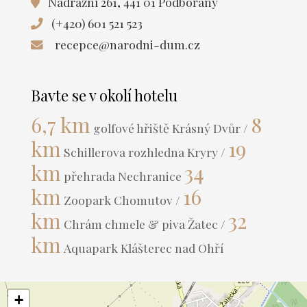
Nádražní 261, 441 01 Podbořany
(+420) 601 521 523
recepce@narodni-dum.cz
Bavte se v okolí hotelu
6,7 km
8
golfové hřiště Krásný Dvůr /
km
19
Schillerova rozhledna Kryry /
km
34
přehrada Nechranice
km
16
Zoopark Chomutov /
km
32
Chrám chmele & piva Žatec /
km
Aquapark Klášterec nad Ohří
+